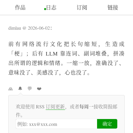
作品
日志
订阅
链接
：
dimlau
2026-06-02
前有网络流行文化把长句缩短，生造成
「梗」；后有 LLM 靠连词、副词堆叠，拼凑
出所谓的逻辑和情绪。一缩一放，准确没了、
意味没了、美感没了，心也没了。
🙏
🔔
💬
❤️
每周一
欢迎使用 RSS
订阅更新
，或者
接收简报邮
件。