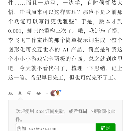
性……而且一边写，一边学，有时候恍然大
悟，哇哦原来可以这样实现？那岂不是之前那
个功能可以写得更优雅些？于是，版本才到
0.001，却已经重构三次了。哦，我还忘了提，
李飞飞工作室出的那个简单提示词生成一整个
图形化可交互世界的 AI 产品，简直是和我这
个小小小游戏完全两极的东西。总之就到这里
吧，今天就不看代码了，梳理一下思绪，记上
这一笔。希望早日完工，但也可能完不了工。
🙏
🔔
💬
❤️
+
l
l
i
i
k
n
每周一
欢迎使用 RSS
订阅更新
，或者
接收简报邮
e
k
件。