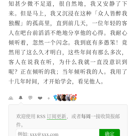
知甚少微不足道，很自然地，我又安静了下
来。但是马上，我又沉浸在这种「众人皆醉我
独醒」的孤高里，直到前几天，一位年轻的客
人在吧台前滔滔不绝地分享他的心得。我耐心
倾听着，忽然一个闪念。我到底有多愚笨！竟
然用了这么久才明白，这些年间有那么多次，
客人在说我在听，为什么我就一直没意识到
呢？正在倾听的我；当年倾听我的人。我用了
十几年时间，才开始学会，看见他人。
🙏
🔔
💬
❤️
+
l
l
l
l
l
i
i
i
i
i
k
k
k
k
k
每周一
欢迎使用 RSS
订阅更新
，或者
接收简报邮
e
e
e
e
e
件。