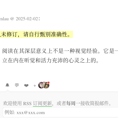
：
mlau
2025-02-02
久未修订，请自行甄别准确性。
阅读在其深层意义上不是一种视觉经验。它是
立在内在听觉和活力充沛的心灵之上的。

🔔
💬
❤️
+
l
l
i
i
k
k
每周一
欢迎使用 RSS
订阅更新
，或者
接收简报邮件。
e
e