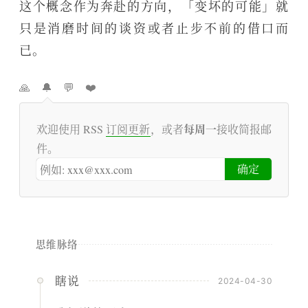
这个概念作为奔赴的方向，「变坏的可能」就
只是消磨时间的谈资或者止步不前的借口而
已。
🙏
🔔
💬
❤️
每周一
欢迎使用 RSS
订阅更新
，或者
接收简报邮
件。
思维脉络
瞎说
2024-04-30