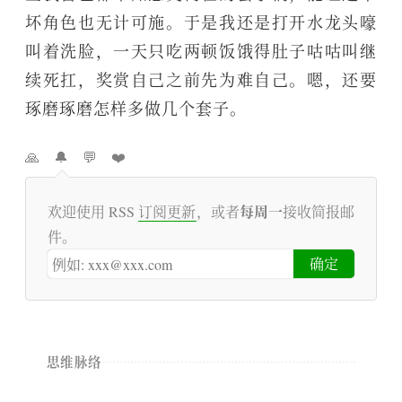
坏角色也无计可施。于是我还是打开水龙头嚎
叫着洗脸，一天只吃两顿饭饿得肚子咕咕叫继
续死扛，奖赏自己之前先为难自己。嗯，还要
琢磨琢磨怎样多做几个套子。
🙏
🔔
💬
❤️
每周一
欢迎使用 RSS
订阅更新
，或者
接收简报邮
件。
思维脉络