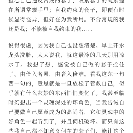
担心自己违反常规的套子，收紧套子的绳索握
在所谓常规手里；自我约束的套子，即便有时
候显得怪异，但好在为我所用。不合常规的我
还是我；不能被自我约束的我……
说得很虚，因为我自己也没想清楚。早上开水
龙头洗脸，太太说我，就这最冷的几天别用凉
水了。我想了想，感觉被自己做的套子拴住
了。由俭入奢易，由奢入俭难。看我这东一句
西一句的，意思就是一旦放松了管教自己，似
乎就有什么玄妙的东西悄悄变化了。我甚至临
时幻想出一个灵魂深处的坏角色，当我告诫自
己要做自己愿意成为的高尚者，它和灵魂中的
好角色一起听到了，并且伺机破坏。而只有这
些我自己都不知意义何在的套子们，能让这个