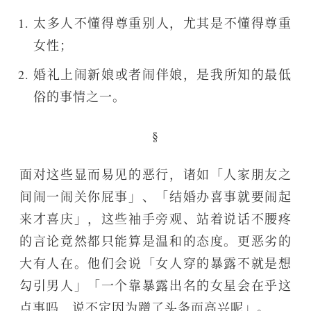
太多人不懂得尊重别人，尤其是不懂得尊重
女性；
婚礼上闹新娘或者闹伴娘，是我所知的最低
俗的事情之一。
面对这些显而易见的恶行，诸如「人家朋友之
间闹一闹关你屁事」、「结婚办喜事就要闹起
来才喜庆」，这些袖手旁观、站着说话不腰疼
的言论竟然都只能算是温和的态度。更恶劣的
大有人在。他们会说「女人穿的暴露不就是想
勾引男人」「一个靠暴露出名的女星会在乎这
点事吗，说不定因为蹭了头条而高兴呢」。