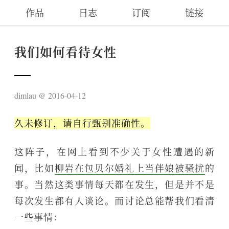
作品
日志
订阅
链接
我们如何看待女性
dimlau
2016-04-12
久未修订，请自行甄别准确性。
这阵子，在网上看到不少关于女性遭遇的新
闻，比如
柳岩在包贝尔婚礼上当伴娘被骚扰
的
事。当然这类事情每天都在发生，但是并不是
每次发生都有人谈论。而讨论总能帮我们看清
一些事情：