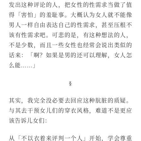
发出这种评论的人，把女性的性需求当做了值
得「害怕」的羞耻事。大概认为女人就不能像
男人一样自由表达自己的性需求，甚至压根不
该有性需求吧。可悲的是，有这种想法的人，
不是少数，而且一些女性也经常会说出类似的
话来：「啊？如果是男的还可以理解，女人怎
么能……」
其实，我完全没必要去回应这种肮脏的质疑。
与其去干预女儿们的穿衣风格，难道不是更应
该告诉儿女们：
从「不以衣着来评判一个人」开始，学会尊重