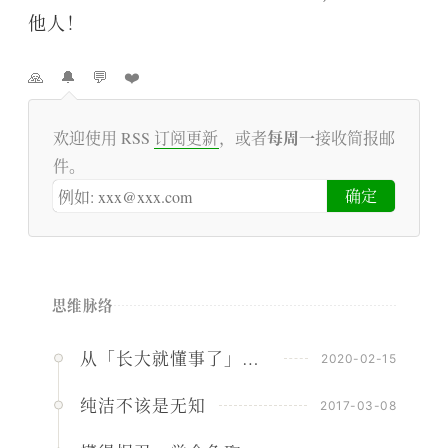
他人！
🙏
🔔
💬
❤️
每周一
欢迎使用 RSS
订阅更新
，或者
接收简报邮
件。
思维脉络
从「长大就懂事了」说起
2020-02-15
纯洁不该是无知
2017-03-08