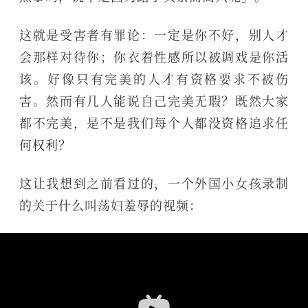
这就是受害者有罪论：一定是你不好，别人才
会那样对待你；你衣着性感所以被调戏是你活
该。好像只有完美的人才有资格要求不被伤
害。然而有几人能说自己完美无瑕？既然大家
都不完美，是不是我们每个人都没资格追求任
何权利？
这让我想到之前看过的，一个外国小女孩录制
的关于什么叫荡妇羞辱的视频：