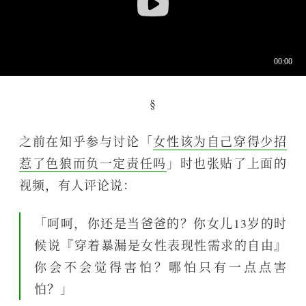
之前在知乎参与讨论「
女性该为自己穿得少招
惹了色狼而负一定责任吗
」时也张贴了上面的
视频，有人评论说：
「呵呵，你还是当爸爸的？你女儿13岁的时
候说『穿着暴漏是女性表现性需求的自由』
你会不会觉得害怕？哪怕只有一点点害
怕？」