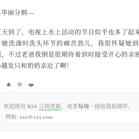
—华丽分割—
夏天到了，电视上水上活动的节目似乎也多了起
看她洗澡时洗头环节的痛苦劲儿，我很怀疑她到
嘿，不过老爸我倒是很期待着到时接受开心的亲
心越发只和奶奶亲近了啊！

🔔
💬
❤️
每周一
欢迎使用 RSS
订阅更新
，或者
接收简报邮件。