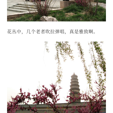
花丛中，几个老者吹拉弹唱，真是雅致啊。