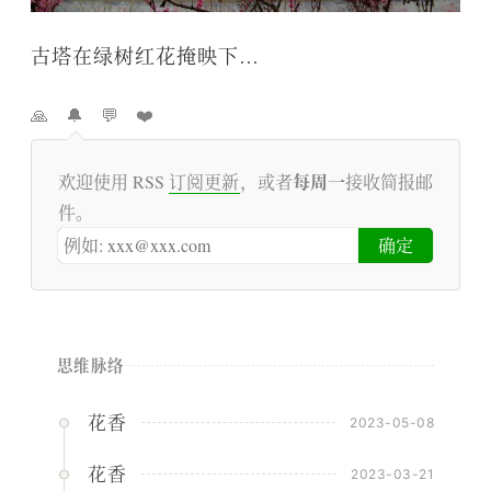
古塔在绿树红花掩映下…
🙏
🔔
💬
❤️
每周一
欢迎使用 RSS
订阅更新
，或者
接收简报邮
件。
思维脉络
花香
2023-05-08
花香
2023-03-21