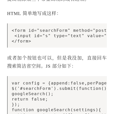
HTML 简单地写成这样：
<form id="searchForm" method="post"> 
 <input id="s" type="text" value="搜
或者加个按钮也可以，但是我没加，直接回车
搜索简洁省空间。JS 部分如下：
var config = {append:false,perPage:8,
$('#searchForm').submit(function(){

googleSearch();

return false;

});

function googleSearch(settings){
