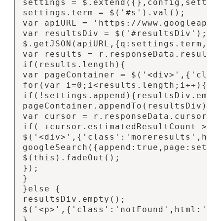
settings = $.extend({},config,setting
settings.term = $('#s').val();

var apiURL = 'https://www.googleap
var resultsDiv = $('#resultsDiv');

$.getJSON(apiURL,{q:settings.term,rs
var results = r.responseData.results;
if(results.length){

var pageContainer = $('<div>',{'class
for(var i=0;i<results.length;i++){pag
if(!settings.append){resultsDiv.empty
pageContainer.appendTo(resultsDiv).fa
var cursor = r.responseData.cursor;

if( +cursor.estimatedResultCount > (s
$('<div>',{'class':'moreresults',html
googleSearch({append:true,page:settin
$(this).fadeOut();

});

}

}else {

resultsDiv.empty();

$('<p>',{'class':'notFound',html:'没
}
