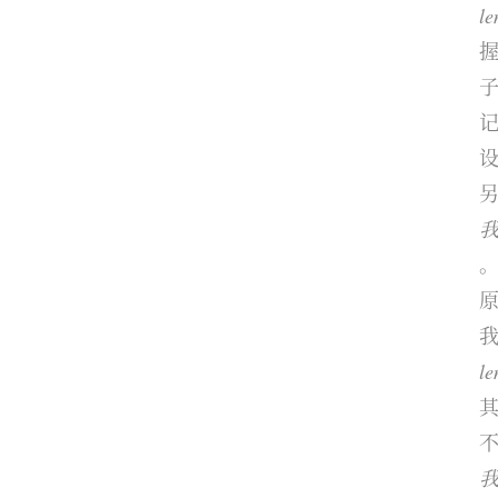
le
握
我 
le
我 