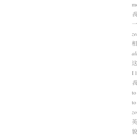
m
我 
ze
al
I 
我 
t
t
zo