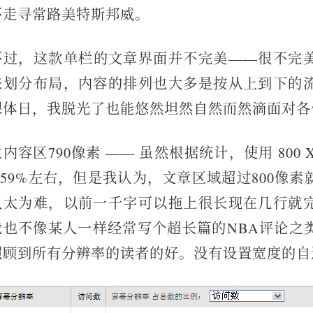
不走寻常路美特斯邦威。
不过，这款单栏的文章界面并不完美——很不完
来划分布局，内容的排列也大多是按从上到下的
裸体日，我脱光了也能悠然坦然自然而然滴面对各
主内容区790像素 —— 虽然根据统计，使用 800 
2.59%左右，但是我认为，文章区域超过800像
人太为难，以前一千字可以拖上很长现在几行就
我也不像某人一样经常写个超长篇的NBA评论之
照顾到所有分辨率的读者的好。没有设置宽度的自