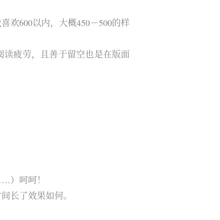
600以内，大概450－500的样
阅读疲劳，且善于留空也是在版面
……）呵呵！
时间长了效果如何。