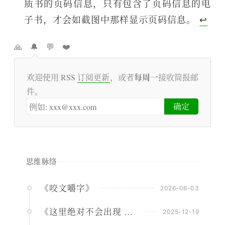
质书的页码信息，只有包含了页码信息的电
子书，才会如截图中那样显示页码信息。
↩︎
🙏
🔔
💬
❤️
每周一
欢迎使用 RSS
订阅更新
，或者
接收简报邮
件。
思维脉络
《咬文嚼字》
2026-06-03
《这里绝对不会出现 AI 生成的文章》
2025-12-19